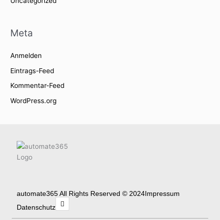
Uncategorized
Meta
Anmelden
Eintrags-Feed
Kommentar-Feed
WordPress.org
automate365 All Rights Reserved © 2024
Impressum
L
i
Datenschutz
n