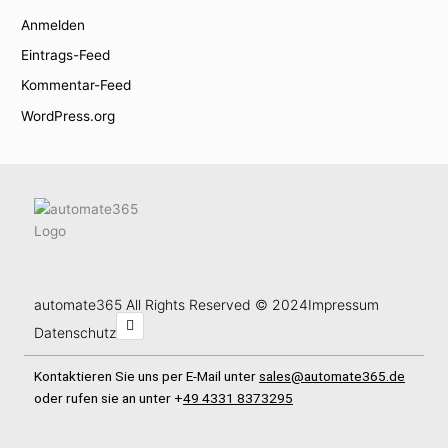
Anmelden
Eintrags-Feed
Kommentar-Feed
WordPress.org
automate365 All Rights Reserved © 2024
Impressum
L
i
Datenschutz
n
k
e
Kontaktieren Sie uns per E-Mail unter
sales@automate365.de
d
oder rufen sie an unter +
49 4331 8373295
i
n
-
i