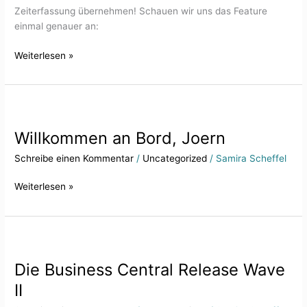
Zeiterfassung übernehmen! Schauen wir uns das Feature
einmal genauer an:
Weiterlesen »
Willkommen
an
Willkommen an Bord, Joern
Bord,
Joern
Schreibe einen Kommentar
/
Uncategorized
/
Samira Scheffel
Weiterlesen »
Die
Business
Die Business Central Release Wave
Central
Release
II
Wave