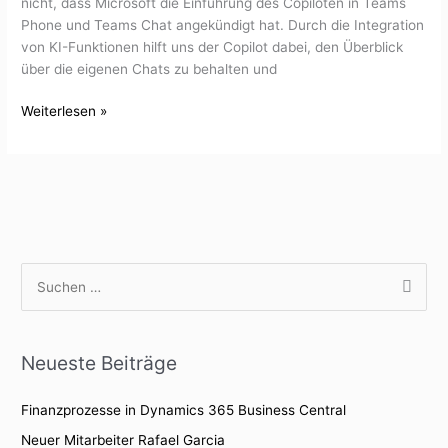
nicht, dass Microsoft die Einführung des Copiloten in Teams
Phone und Teams Chat angekündigt hat. Durch die Integration
von KI-Funktionen hilft uns der Copilot dabei, den Überblick
über die eigenen Chats zu behalten und
Weiterlesen »
S
u
c
Neueste Beiträge
h
e
Finanzprozesse in Dynamics 365 Business Central
n
Neuer Mitarbeiter Rafael Garcia